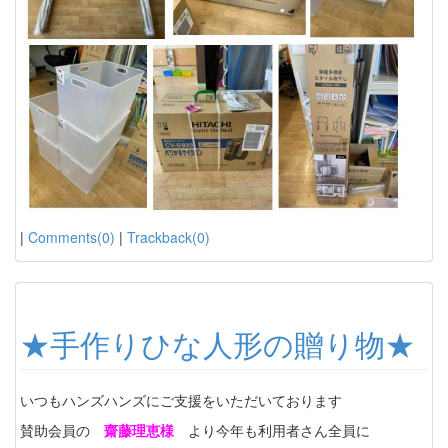
|
Comments(0)
|
Trackback(0)
★手作りひな人形の贈り物★
いつもハンズハンズにご支援をいただいております
賛助会員の
齋藤理恵様
より今年も利用者さん全員に